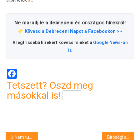
letölthetők
itt
.
Ne maradj le a debreceni és országos hírekről!
Kövesd a Debreceni Napot a Facebookon >>
A legfrissebb hírekért kövess minket a
Google News-on
is
Facebook
Tetszett? Oszd meg
másokkal is!
Bejegyzés
Nem tudott ajtót nyitni
Bírósági szakaszba lépett a menedékkérők áthelyezésének elmulasztása miatti kötelezettségszegési eljárás