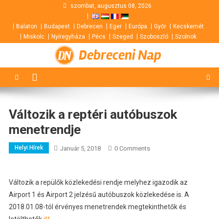
Skip
szombat, augusztus 08, 2026
to
Balaton
Budapest
Debrecen
Eger
Európa
Győr
Kecskemét
content
Miskolc
Nyíregyháza
Pécs
Szeged
Szoboszló
Szolnok
Debreceni Nap
Változik a reptéri autóbuszok
menetrendje
Helyi Hírek
Január 5, 2018
0 Comments
Változik a repülők közlekedési rendje melyhez igazodik az
Airport 1 és Airport 2 jelzésű autóbuszok közlekedése is.
A
2018.01.08-tól érvényes menetrendek megtekinthetők és