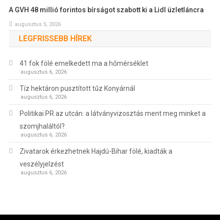
A GVH 48 millió forintos bírságot szabott ki a Lidl üzletláncra
augusztus 5, 2026
LEGFRISSEBB HÍREK
41 fok fölé emelkedett ma a hőmérséklet
augusztus 6, 2026
Tíz hektáron pusztított tűz Konyárnál
augusztus 6, 2026
Politikai PR az utcán: a látványvizosztás ment meg minket a
szomjhaláltól?
augusztus 6, 2026
Zivatarok érkezhetnek Hajdú-Bihar fölé, kiadták a
veszélyjelzést
augusztus 6, 2026