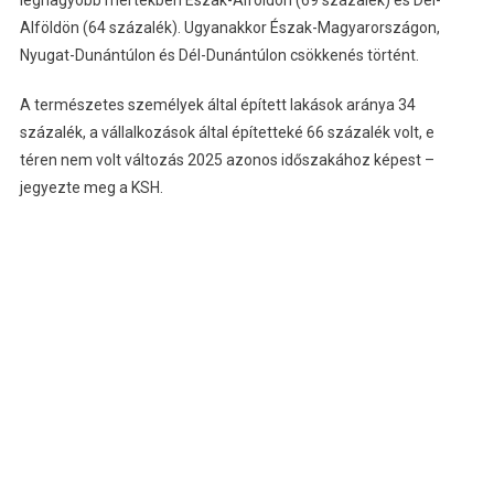
legnagyobb mértékben Észak-Alföldön (69 százalék) és Dél-
Alföldön (64 százalék). Ugyanakkor Észak-Magyarországon,
Nyugat-Dunántúlon és Dél-Dunántúlon csökkenés történt.
A természetes személyek által épített lakások aránya 34
százalék, a vállalkozások által építetteké 66 százalék volt, e
téren nem volt változás 2025 azonos időszakához képest –
jegyezte meg a KSH.