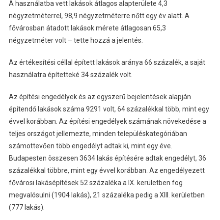
A használatba vett lakások átlagos alapterülete 4,3
négyzetméterrel, 98,9 négyzetméterre nőtt egy év alatt. A
fővárosban átadott lakások mérete átlagosan 65,3
négyzetméter volt – tette hozzá a jelentés.
Az értékesítési céllal épített lakások aránya 66 százalék, a saját
használatra építetteké 34 százalék volt.
Az építési engedélyek és az egyszerű bejelentések alapján
építendő lakások száma 9291 volt, 64 százalékkal több, mint egy
évvel korábban. Az építési engedélyek számának növekedése a
teljes országot jellemezte, minden településkategóriában
számottevően több engedélyt adtak ki, mint egy éve.
Budapesten összesen 3634 lakás építésére adtak engedélyt, 36
százalékkal többre, mint egy évvel korábban. Az engedélyezett
fővárosi lakásépítések 52 százaléka a IX. kerületben fog
megvalósulni (1904 lakás), 21 százaléka pedig a XIII. kerületben
(777 lakás).