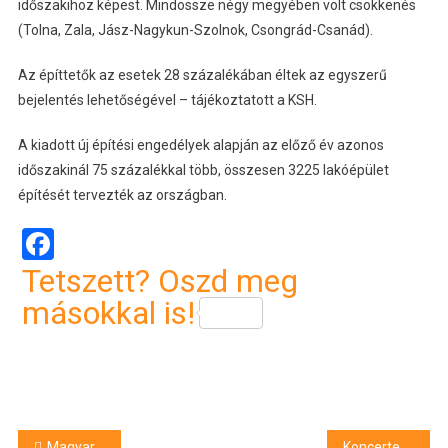
időszakihoz képest. Mindössze négy megyében volt csökkenés
(Tolna, Zala, Jász-Nagykun-Szolnok, Csongrád-Csanád).
Az építtetők az esetek 28 százalékában éltek az egyszerű
bejelentés lehetőségével – tájékoztatott a KSH.
A kiadott új építési engedélyek alapján az előző év azonos
időszakinál 75 százalékkal több, összesen 3225 lakóépület
építését tervezték az országban.
Facebook
Tetszett? Oszd meg
másokkal is!
Magyar Péter csütörtökön találkozik Giorgia Melonival
Koncertekkel, futóversennyel és változatos programokkal ünneplik az EU-csatlakozás 22. évfordulóját