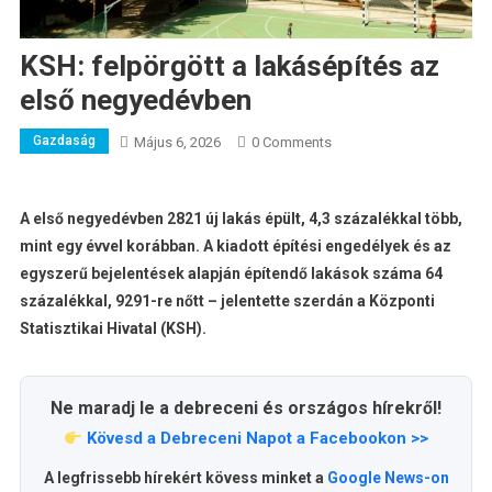
KSH: felpörgött a lakásépítés az
első negyedévben
Gazdaság
Május 6, 2026
0 Comments
A első negyedévben 2821 új lakás épült, 4,3 százalékkal több,
mint egy évvel korábban. A kiadott építési engedélyek és az
egyszerű bejelentések alapján építendő lakások száma 64
százalékkal, 9291-re nőtt – jelentette szerdán a Központi
Statisztikai Hivatal (KSH).
Ne maradj le a debreceni és országos hírekről!
Kövesd a Debreceni Napot a Facebookon >>
A legfrissebb hírekért kövess minket a
Google News-on