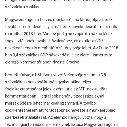
százalékra csökken.
Magyarországon a feszes munkaerőpiac támogatja a bérek
további emelkedését, így a reálbérek növekedési üteme is erős
maradhat 2018-ban. Mindez pedig hozzájárul a háztartások
fogyasztásának további bővüléséhez, és ezáltal a GDP
növekedésének is meghatározó tényezője lehet. Az Erste 2018-
ban 3,4 százalékos GDP növekedést jelez előre – ismertette
elemzői kommentárjában Nyeste Orsolya.
Németh Dávid, a K&H Bank vezető elemzője szerint a 3,8
százalékos munkanélküliség gyakorlatilag teljes
foglalkoztatottságot jelez, ezért – írja az MTI-nek küldött
kommentárjában – legfeljebb néhány tizedszázaléknyi
mérséklődésre lehet már csak számítani. A további
csökkentésnél emiatt fontosabbnak nevezte a munkaerőpiac
szerkezeti átalakítását. Az elemző hangsúlyozta, hogy a
technológiai forradalom – amelynek hatása Magyarországon is