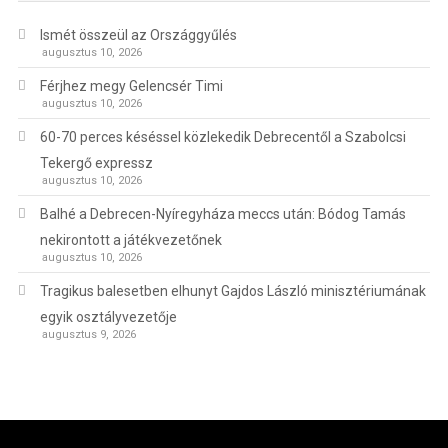
Ismét összeül az Országgyűlés
augusztus 10, 2026
Férjhez megy Gelencsér Timi
augusztus 10, 2026
60-70 perces késéssel közlekedik Debrecentől a Szabolcsi
Tekergő expressz
augusztus 10, 2026
Balhé a Debrecen-Nyíregyháza meccs után: Bódog Tamás
nekirontott a játékvezetőnek
augusztus 10, 2026
Tragikus balesetben elhunyt Gajdos László minisztériumának
egyik osztályvezetője
augusztus 9, 2026