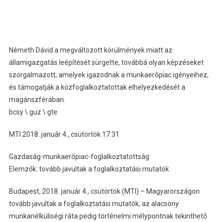
Németh Dávid a megváltozott körülmények miatt az
államigazgatás leépítését sürgette, továbbá olyan képzéseket
szorgalmazott, amelyek igazodnak a munkaerőpiac igényeihez,
és támogatják a közfoglalkoztatottak elhelyezkedését a
magánszférában.
bcsy \ guz \ gte
MTI 2018. január 4., csütörtök 17:31
Gazdaság-munkaerőpiac-foglalkoztatottság
Elemzők: tovább javultak a foglalkoztatási mutatók
Budapest, 2018. január 4., csütörtök (MTI) – Magyarországon
tovább javultak a foglalkoztatási mutatók, az alacsony
munkanélküliségi ráta pedig történelmi mélypontnak tekinthető