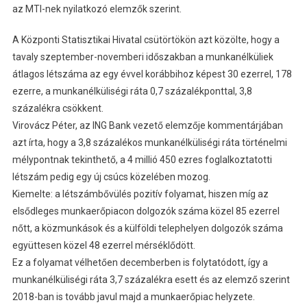
az MTI-nek nyilatkozó elemzők szerint.
A Központi Statisztikai Hivatal csütörtökön azt közölte, hogy a
tavaly szeptember-novemberi időszakban a munkanélküliek
átlagos létszáma az egy évvel korábbihoz képest 30 ezerrel, 178
ezerre, a munkanélküliségi ráta 0,7 százalékponttal, 3,8
százalékra csökkent.
Virovácz Péter, az ING Bank vezető elemzője kommentárjában
azt írta, hogy a 3,8 százalékos munkanélküliségi ráta történelmi
mélypontnak tekinthető, a 4 millió 450 ezres foglalkoztatotti
létszám pedig egy új csúcs közelében mozog.
Kiemelte: a létszámbővülés pozitív folyamat, hiszen míg az
elsődleges munkaerőpiacon dolgozók száma közel 85 ezerrel
nőtt, a közmunkások és a külföldi telephelyen dolgozók száma
együttesen közel 48 ezerrel mérséklődött.
Ez a folyamat vélhetően decemberben is folytatódott, így a
munkanélküliségi ráta 3,7 százalékra esett és az elemző szerint
2018-ban is tovább javul majd a munkaerőpiac helyzete.