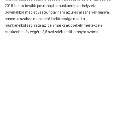
2018-ban is tovább javul majd a munkaerőpiac helyzete.
Ugyanakkor megjegyezte, hogy nem az üres álláshelyek hiánya,
hanem a szabad munkaerő korlátossága miatt a
munkanélküliségi ráta az idén már csak csekély mértékben
csökkenhet, év végére 3,5 százalék körüli arányra számít.