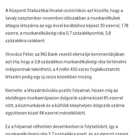
A Központi Statisztikai Hivatal csütörtökön azt közölte, hogy a
tavaly szeptember-novemberi időszakban a munkanélküliek
átlagos létszáma az egy évvel korábbihoz képest 30 ezerrel, 178
ezerre, a munkanélküliségi ráta 0,7 százalékponttal, 3,8
százalékra csökkent.
Virovácz Péter, az ING Bank vezető elemzője kommentárjában
azt írta, hogy a 3,8 százalékos munkanélküliségi ráta történelmi
mélypontnak tekinthető, a 4 millió 450 ezres foglalkoztatotti
létszám pedig egy új csúcs közelében mozog.
Kiemelte: a létszámbővülés pozitív folyamat, hiszen míg az
elsődleges munkaerőpiacon dolgozók száma közel 85 ezerrel
nőtt, a közmunkások és a külföldi telephelyen dolgozók száma
együttesen közel 48 ezerrel mérséklődött.
Ez a folyamat vélhetően decemberben is folytatódott, így a
munkanélküliségi ráta 3,7 százalékra esett, és az elemző szerint