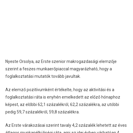
Nyeste Orsolya, az Erste szenior makrogazdasági elemzője
szerint a feszes munkaerőpiaccal magyarázható, hogy a
foglalkoztatási mutatók tovább javultak.
Az elemző pozitívumként értékelte, hogy az aktivitási és a
foglalkoztatási ráta is enyhén emelkedett az előző hónaphoz
képest, az előbbi 62,1 százalékról, 62,2 százalékra, az utóbbi
pedig 59,7 százalékról, 59,8 százalékra.
Az Erste várakozásai szerint tavaly 4,2 százalék lehetett az éves
átlagos munkanélküliségi ráta, ami az idei évben várhatóan 4