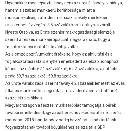
Ugyanakkor megjegyezte, hogy nem az üres álláshelyek hiánya,
hanem a szabad munkaerő korlátossága miatt a
munkanélküliségi ráta idén már csak csekély mértékben
csökkenhet, év végére 3,5 százalék körüli arányra számít.
Nyeste Orsolya, az Erste szenior makrogazdasági elemzője
szerint a feszes munkaerőpiaccal magyarázható, hogy a
foglalkoztatási mutatók tovább javultak.
Az elemző pozitívumként értékelte, hogy az aktivitási és a
foglalkoztatási ráta is enyhén emelkedett az előző hónaphoz
képest, az előbbi 62,1 százalékról, 62,2 százalékra, az utóbbi
pedig 59,7 százalékról, 59,8 százalékra.
Az Erste várakozásai szerint tavaly 4,2 százalék lehetett az éves
átlagos munkanélküliségi ráta, ami az idei évben várhatóan 4
százalékra csökken.
Magyarországon a feszes munkaerőpiac támogatja a bérek
további emelkedését, így a reálbérek növekedési üteme is erős
maradhat 2018-ban. Mindez pedig hozzájárul a háztartások
fogyasztásának további bővüléséhez és ezáltal a GDP