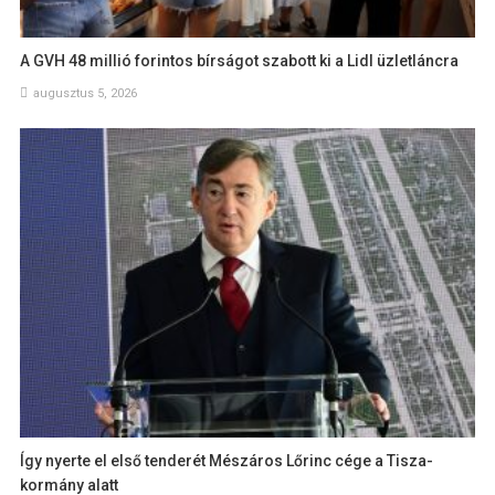
A GVH 48 millió forintos bírságot szabott ki a Lidl üzletláncra
augusztus 5, 2026
Így nyerte el első tenderét Mészáros Lőrinc cége a Tisza-
kormány alatt