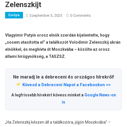
Zelenszkijt
Európa
Szeptember 3, 2025
0 Comments
Vlagyimir Putyin orosz elnök szerdán kijelentette, hogy
„sosem utasította el” a találkozót Volodimir Zelenszkij ukrán
elnökkel, és meghívta őt Moszkvába – közölte az orosz
állami hírügynökség, a TASZSZ.
Ne maradj le a debreceni és országos hírekről!
Kövesd a Debreceni Napot a Facebookon >>
A legfrissebb hírekért kövess minket a
Google News-on
is
„Ha Zelenszkij készen áll a találkozóra, jöjjön Moszkvába” –