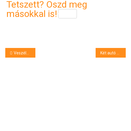
Tetszett? Oszd meg
másokkal is!
Bejegyzés
Veszélyben a balmazújvárosi közétkeztetés? Egymásra mutogatnak a városvezetésben
Két autó ütközött Újfehértón, félpályán halad a forgalom
navigáció