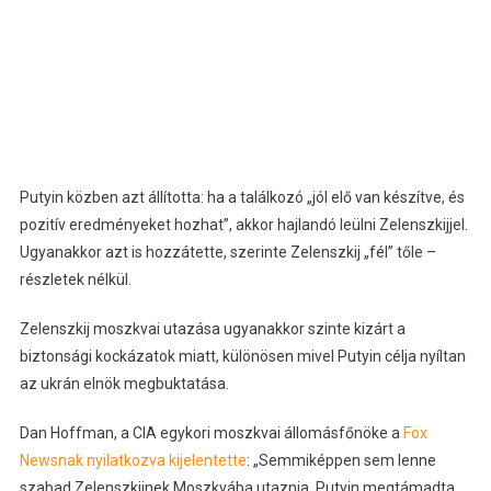
Putyin közben azt állította: ha a találkozó „jól elő van készítve, és
pozitív eredményeket hozhat”, akkor hajlandó leülni Zelenszkijjel.
Ugyanakkor azt is hozzátette, szerinte Zelenszkij „fél” tőle –
részletek nélkül.
Zelenszkij moszkvai utazása ugyanakkor szinte kizárt a
biztonsági kockázatok miatt, különösen mivel Putyin célja nyíltan
az ukrán elnök megbuktatása.
Dan Hoffman, a CIA egykori moszkvai állomásfőnöke a
Fox
Newsnak nyilatkozva kijelentette
: „Semmiképpen sem lenne
szabad Zelenszkijnek Moszkvába utaznia. Putyin megtámadta