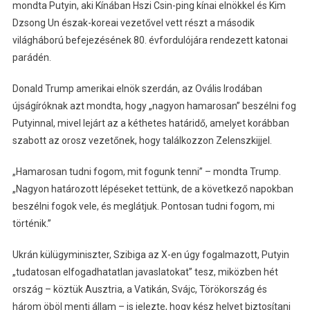
mondta Putyin, aki Kínában Hszi Csin-ping kínai elnökkel és Kim
Dzsong Un észak-koreai vezetővel vett részt a második
világháború befejezésének 80. évfordulójára rendezett katonai
parádén.
Donald Trump amerikai elnök szerdán, az Ovális Irodában
újságíróknak azt mondta, hogy „nagyon hamarosan” beszélni fog
Putyinnal, mivel lejárt az a kéthetes határidő, amelyet korábban
szabott az orosz vezetőnek, hogy találkozzon Zelenszkijjel.
„Hamarosan tudni fogom, mit fogunk tenni” – mondta Trump.
„Nagyon határozott lépéseket tettünk, de a következő napokban
beszélni fogok vele, és meglátjuk. Pontosan tudni fogom, mi
történik.”
Ukrán külügyminiszter, Szibiga az X-en úgy fogalmazott, Putyin
„tudatosan elfogadhatatlan javaslatokat” tesz, miközben hét
ország – köztük Ausztria, a Vatikán, Svájc, Törökország és
három öböl menti állam – is jelezte, hogy kész helyet biztosítani