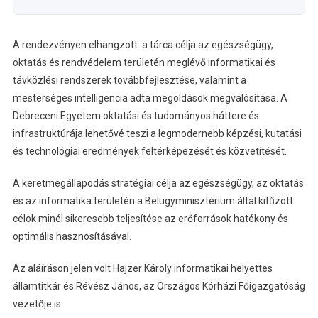
A rendezvényen elhangzott: a tárca célja az egészségügy,
oktatás és rendvédelem területén meglévő informatikai és
távközlési rendszerek továbbfejlesztése, valamint a
mesterséges intelligencia adta megoldások megvalósítása. A
Debreceni Egyetem oktatási és tudományos háttere és
infrastruktúrája lehetővé teszi a legmodernebb képzési, kutatási
és technológiai eredmények feltérképezését és közvetítését.
A keretmegállapodás stratégiai célja az egészségügy, az oktatás
és az informatika területén a Belügyminisztérium által kitűzött
célok minél sikeresebb teljesítése az erőforrások hatékony és
optimális hasznosításával.
Az aláíráson jelen volt Hajzer Károly informatikai helyettes
államtitkár és Révész János, az Országos Kórházi Főigazgatóság
vezetője is.