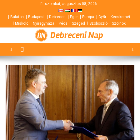
Skip
szombat, augusztus 08, 2026
to
Balaton
Budapest
Debrecen
Eger
Európa
Győr
Kecskemét
content
Miskolc
Nyíregyháza
Pécs
Szeged
Szoboszló
Szolnok
Debreceni Nap