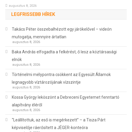
augusztus 8, 2026
LEGFRISSEBB HÍREK
Takács Péter összebalhézott egy járókelővel – videón
mutogatja, mennyire ártatlan
augusztus 8, 2026
Baka András elfogadta a felkérést, ő lesz a köztársasági
elnök
augusztus 8, 2026
Történelmi mélypontra csökkent az Egyesült Államok
legnagyobb víztározójának vízszintje
augusztus 8, 2026
Kossa György leköszönt a Debreceni Egyetemet fenntartó
alapítvány éléről
augusztus 8, 2026
“Leállítottuk, az eső is megérkezett” – a Tisza Párt
képviselője ráerősített a JÉGER-konteóra