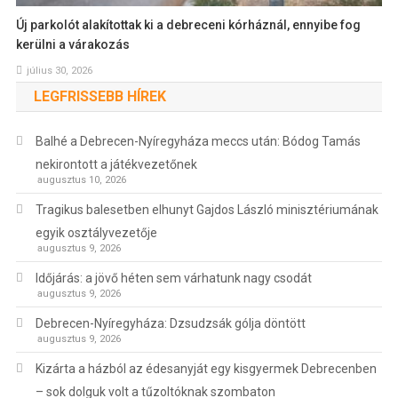
Új parkolót alakítottak ki a debreceni kórháznál, ennyibe fog
kerülni a várakozás
július 30, 2026
LEGFRISSEBB HÍREK
Balhé a Debrecen-Nyíregyháza meccs után: Bódog Tamás
nekirontott a játékvezetőnek
augusztus 10, 2026
Tragikus balesetben elhunyt Gajdos László minisztériumának
egyik osztályvezetője
augusztus 9, 2026
Időjárás: a jövő héten sem várhatunk nagy csodát
augusztus 9, 2026
Debrecen-Nyíregyháza: Dzsudzsák gólja döntött
augusztus 9, 2026
Kizárta a házból az édesanyját egy kisgyermek Debrecenben
– sok dolguk volt a tűzoltóknak szombaton