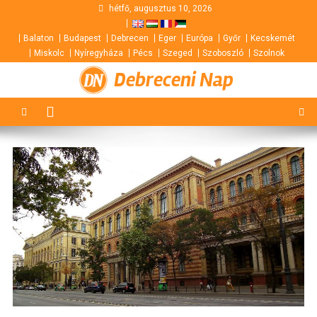
Skip
hétfő, augusztus 10, 2026
to
Balaton
Budapest
Debrecen
Eger
Európa
Győr
Kecskemét
content
Miskolc
Nyíregyháza
Pécs
Szeged
Szoboszló
Szolnok
Debreceni Nap