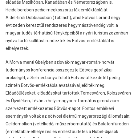
előadás Mexikóban, Kanadában és Németországban is,
Heidelbergben pedig megkoszorúzták emléktábláját.
A dél-tiroli Dobbiacóban (Toblach), ahol Eötvös Loránd négy
évtizeden keresztül rendszeres hegymászóvendég volt, a
magyar tudós térhatású fényképeiből a nyári turistaszezonban
nyitva tartó kiállítást rendeztek és Eötvös-emléktáblát is
elhelyeztek.
A Morva menti Gbelyben szlovák-magyar-román-horvát
tudományos konferencia összegezte Eötvös geofizikai
örökségét, a Selmecbánya fölötti Eötvös-út kezdetét pedig
szintén Eötvös-emléktábla avatásával jelölték meg.
Előadóüléseket, előadásokat tartottak Temesváron, Kolozsváron
és Újvidéken; Léván a helyi magyar református gimnázium
szervezett emlékezetes Eötvös-napot. Fontos emlékévi
események voltak az eötvösi életmű magyarországi állomásain:
Celldömölkön (vetélkedő, műszerbemutató) és Balatonfüreden
(emléktábla-elhelyezés és emlékfaültetés a Nobel-díjasok