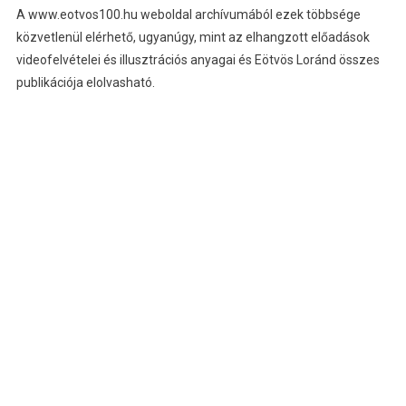
A www.eotvos100.hu weboldal archívumából ezek többsége
közvetlenül elérhető, ugyanúgy, mint az elhangzott előadások
videofelvételei és illusztrációs anyagai és Eötvös Loránd összes
publikációja elolvasható.