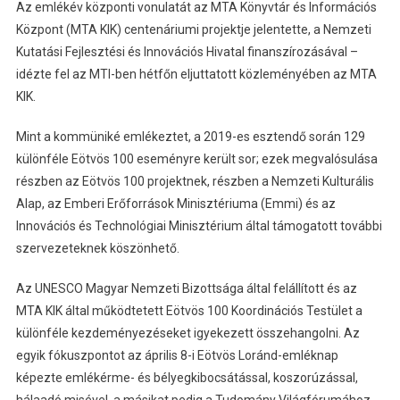
Az emlékév központi vonulatát az MTA Könyvtár és Információs
Központ (MTA KIK) centenáriumi projektje jelentette, a Nemzeti
Kutatási Fejlesztési és Innovációs Hivatal finanszírozásával –
idézte fel az MTI-ben hétfőn eljuttatott közleményében az MTA
KIK.
Mint a kommüniké emlékeztet, a 2019-es esztendő során 129
különféle Eötvös 100 eseményre került sor; ezek megvalósulása
részben az Eötvös 100 projektnek, részben a Nemzeti Kulturális
Alap, az Emberi Erőforrások Minisztériuma (Emmi) és az
Innovációs és Technológiai Minisztérium által támogatott további
szervezeteknek köszönhető.
Az UNESCO Magyar Nemzeti Bizottsága által felállított és az
MTA KIK által működtetett Eötvös 100 Koordinációs Testület a
különféle kezdeményezéseket igyekezett összehangolni. Az
egyik fókuszpontot az április 8-i Eötvös Loránd-emléknap
képezte emlékérme- és bélyegkibocsátással, koszorúzással,
hálaadó misével, a másikat pedig a Tudomány Világfórumához