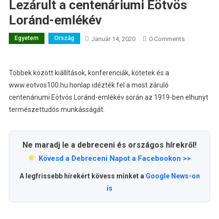
Lezárult a centenáriumi Eötvös
Loránd-emlékév
Egyetem
Ország
Január 14, 2020
0 Comments
Többek között kiállítások, konferenciák, kötetek és a
www.eotvos100.hu honlap idézték fel a most záruló
centenáriumi Eötvös Loránd-emlékév során az 1919-ben elhunyt
természettudós munkásságát.
Ne maradj le a debreceni és országos hírekről!
Kövesd a Debreceni Napot a Facebookon >>
A legfrissebb hírekért kövess minket a
Google News-on
is