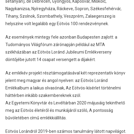
sétányán), de Debrecen, Gyöngyös, Kaposvár, Miskolc,
Nagykanizsa, Nyíregyháza, Ráckeve, Sopron, Székesfehérvár,
Tihany, Szolnok, Szombathely, Veszprém, Zalaegerszeg is
helyszíne volt legalább egy Eötvös 100 rendezvénynek.
Az események mintegy fele azonban Budapesten zajlott: a
Tudományos Világfórum zárónapján például az MTA
székházában az Eötvös Loránd Jubileumi Emlékverseny
döntőjébe jutott 14 csapat versengett a díjakért.
Az emlékév projekt résztámogatásával két reprezentatív könyv
jelent meg magyar és angol nyelven: az Eötvös Loránd
Emlékalbum a laikus olvasónak, Az Eötvös-kísérlet történelmi
háttérben inkább szakembereknek szól.
Az Egyetemi Könyvtár és Levéltárban 2020 májusáig tekinthető
meg az Eötvös életéről és munkájáról szóló, A pontosság
bűvöletében című emlékkiállítás.
Eötvös Lorándról 2019-ben számos tanulmány látott napvilágot.