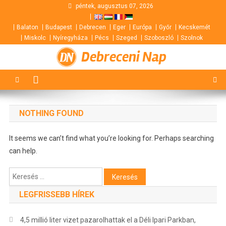
Skip
péntek, augusztus 07, 2026
to
Balaton
Budapest
Debrecen
Eger
Európa
Győr
Kecskemét
content
Miskolc
Nyíregyháza
Pécs
Szeged
Szoboszló
Szolnok
Debreceni Nap
NOTHING FOUND
It seems we can’t find what you’re looking for. Perhaps searching
can help.
Keresés:
LEGFRISSEBB HÍREK
4,5 millió liter vizet pazarolhattak el a Déli Ipari Parkban,