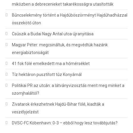
miközben a debrecenieket takarékosságra utasították
Bűncselekmény történt a Hajdúböszörményt Hajdúhadházzal
összekötő úton
Csúszik a Budai Nagy Antal utca újranyitása
Magyar Péter: megcsináltuk, és megvédtük hazánk
energiabiztonságát
41 fok fölé emelkedett ma a hőmérséklet
Tíz hektáron pusztított tűz Konyárnál
Politikai PR az utcán: a látványvizosztás ment meg minket a
szomjhaláltól?
Zivatarok érkezhetnek Hajdú-Bihar fölé, kiadták a
veszélyjelzést
DVSC-FC Köbenhavn: 0-3 – ebből hogy lesz továbbjutás?