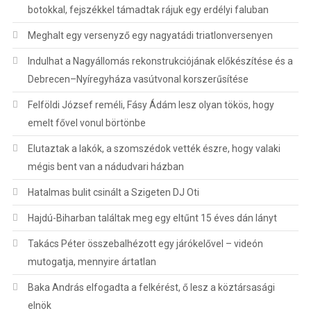
botokkal, fejszékkel támadtak rájuk egy erdélyi faluban
Meghalt egy versenyző egy nagyatádi triatlonversenyen
Indulhat a Nagyállomás rekonstrukciójának előkészítése és a
Debrecen–Nyíregyháza vasútvonal korszerűsítése
Felföldi József reméli, Fásy Ádám lesz olyan tökös, hogy
emelt fővel vonul börtönbe
Elutaztak a lakók, a szomszédok vették észre, hogy valaki
mégis bent van a nádudvari házban
Hatalmas bulit csinált a Szigeten DJ Oti
Hajdú-Biharban találtak meg egy eltűnt 15 éves dán lányt
Takács Péter összebalhézott egy járókelővel – videón
mutogatja, mennyire ártatlan
Baka András elfogadta a felkérést, ő lesz a köztársasági
elnök