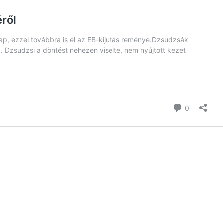
éről
p, ezzel továbbra is él az EB-kijutás reménye.Dzsudzsák
a. Dzsudzsi a döntést nehezen viselte, nem nyújtott kezet
zsák
hozzászól
0
nyal,
lték
a
ről