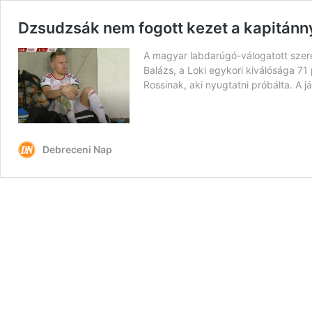
Dzsudzsák nem fogott kezet a kapitánnya
A magyar labdarúgó-válogatott szer
Balázs, a Loki egykori kiválósága 71
Rossinak, aki nyugtatni próbálta. A j
Debreceni Nap