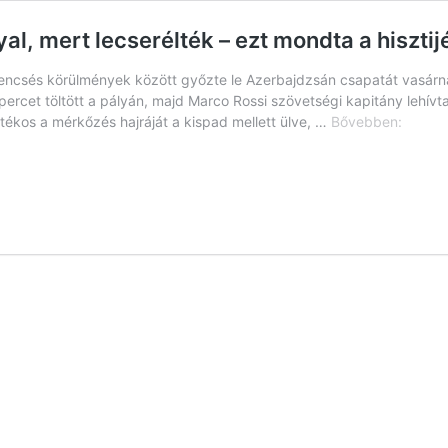
l, mert lecserélték – ezt mondta a hisztij
encsés körülmények között győzte le Azerbajdzsán csapatát vasárna
 percet töltött a pályán, majd Marco Rossi szövetségi kapitány lehívt
Dzsud
átékos a mérkőzés hajráját a kispad mellett ülve, …
Bővebben:
nem
fogott
kezet
a
kapitán
mert
lecseré
–
ezt
mondt
a
hisztijé