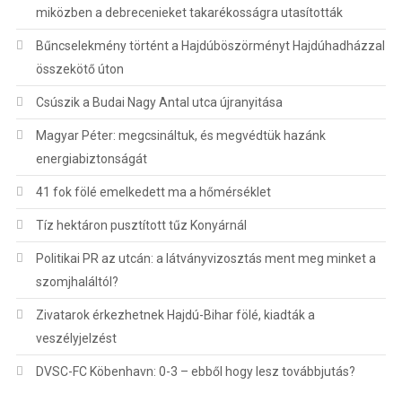
miközben a debrecenieket takarékosságra utasították
Bűncselekmény történt a Hajdúböszörményt Hajdúhadházzal
összekötő úton
Csúszik a Budai Nagy Antal utca újranyitása
Magyar Péter: megcsináltuk, és megvédtük hazánk
energiabiztonságát
41 fok fölé emelkedett ma a hőmérséklet
Tíz hektáron pusztított tűz Konyárnál
Politikai PR az utcán: a látványvizosztás ment meg minket a
szomjhaláltól?
Zivatarok érkezhetnek Hajdú-Bihar fölé, kiadták a
veszélyjelzést
DVSC-FC Köbenhavn: 0-3 – ebből hogy lesz továbbjutás?