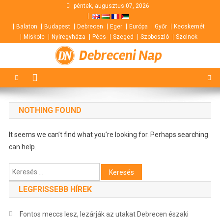
Skip
péntek, augusztus 07, 2026
to
Balaton
Budapest
Debrecen
Eger
Európa
Győr
Kecskemét
content
Miskolc
Nyíregyháza
Pécs
Szeged
Szoboszló
Szolnok
Debreceni Nap
NOTHING FOUND
It seems we can’t find what you’re looking for. Perhaps searching
can help.
Keresés:
LEGFRISSEBB HÍREK
Fontos meccs lesz, lezárják az utakat Debrecen északi