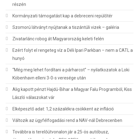
részén
Kormányzati támogatást kap a debreceni repülőtér
Szomorú látványt nyújtanak a tiszántúli vizek – galéria
Zivatarlánc robog át Magyarország keleti felén
Ezért folyt el rengeteg víz a Déli Ipari Parkban – nem a CATL a
hunyó
“Még meg lehet fordítani a párharcot” – nyilatkozatok a Loki
Köbenhavn elleni 3-0-s veresége után
Alig kapott pénzt Hajdú-Bihar a Magyar Falu Programból, Kiss
László válaszokat vár
Elképesztő adat: 1,2 százalékra csökkent az infláció
Változik az ügyfélfogadási rend a NAV-nál Debrecenben
Továbbra is terelőútvonalon jár a 25-ös autóbusz,