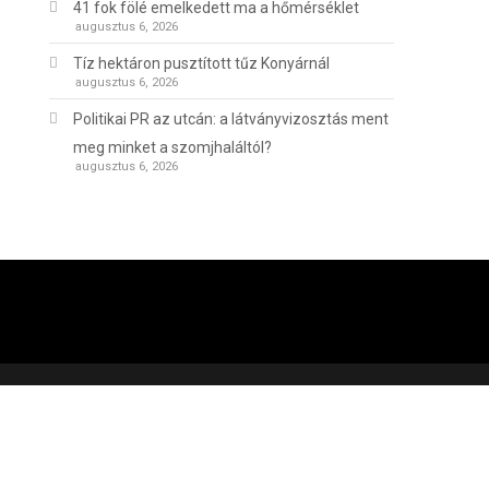
41 fok fölé emelkedett ma a hőmérséklet
augusztus 6, 2026
Tíz hektáron pusztított tűz Konyárnál
augusztus 6, 2026
Politikai PR az utcán: a látványvizosztás ment
meg minket a szomjhaláltól?
augusztus 6, 2026