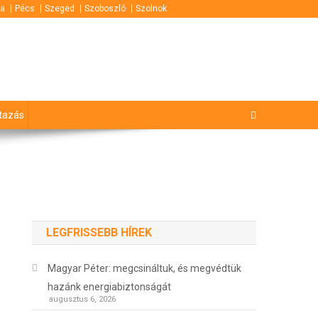
za
Pécs
Szeged
Szoboszló
Szolnok
tazás
LEGFRISSEBB HÍREK
Magyar Péter: megcsináltuk, és megvédtük
hazánk energiabiztonságát
augusztus 6, 2026