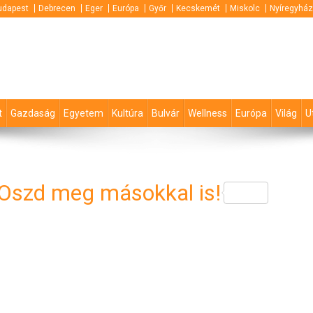
udapest
Debrecen
Eger
Európa
Győr
Kecskemét
Miskolc
Nyíregyhá
t
Gazdaság
Egyetem
Kultúra
Bulvár
Wellness
Európa
Világ
U
 Oszd meg másokkal is!