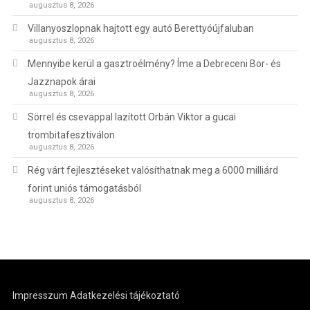
augusztus 8, 2026
Villanyoszlopnak hajtott egy autó Berettyóújfaluban
augusztus 8, 2026
Mennyibe kerül a gasztroélmény? Íme a Debreceni Bor- és
Jazznapok árai
augusztus 8, 2026
Sörrel és csevappal lazított Orbán Viktor a gucai
trombitafesztiválon
augusztus 8, 2026
Rég várt fejlesztéseket valósíthatnak meg a 6000 milliárd
forint uniós támogatásból
augusztus 8, 2026
Impresszum
Adatkezelési tájékoztató