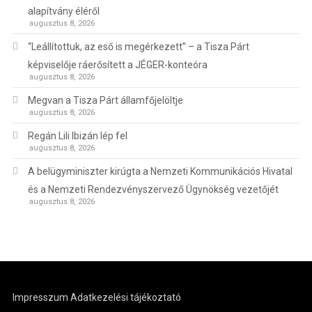
alapítvány éléről
augusztus 8, 2026
“Leállítottuk, az eső is megérkezett” – a Tisza Párt
képviselője ráerősített a JÉGER-konteóra
augusztus 8, 2026
Megvan a Tisza Párt államfőjelöltje
augusztus 8, 2026
Regán Lili Ibizán lép fel
augusztus 8, 2026
A belügyminiszter kirúgta a Nemzeti Kommunikációs Hivatal
és a Nemzeti Rendezvényszervező Ügynökség vezetőjét
augusztus 8, 2026
Impresszum
Adatkezelési tájékoztató