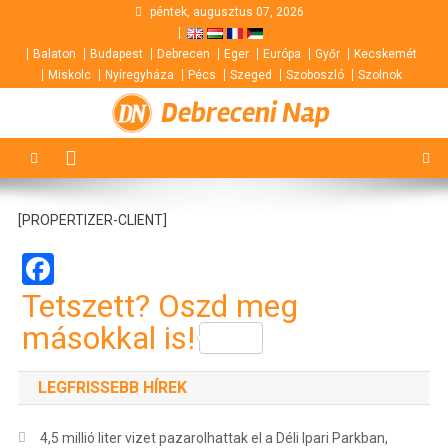
Skip
péntek, augusztus 07, 2026
to
Balaton
Budapest
Debrecen
Eger
Európa
Győr
Kecskemét
content
Miskolc
Nyíregyháza
Pécs
Szeged
Szoboszló
Szolnok
Debreceni Nap
[PROPERTIZER-CLIENT]
Facebook
Tetszett? Oszd meg
másokkal is!
LEGFRISSEBB HÍREK
4,5 millió liter vizet pazarolhattak el a Déli Ipari Parkban,