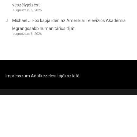
veszélyjelzést
augusztus 6, 2026
Michael J. Fox kapja idén az Amerikiai Televíziós Akadémia
legrangosabb humanitárius díját
augusztus 6, 2026
Impresszum
Adatkezelési tájékoztató