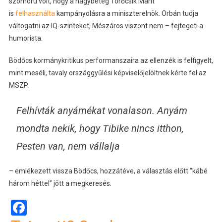
szomorú volt, hogy a nagybeteg Törőcsik Marit
is
felhasználta
kampányolásra a miniszterelnök. Orbán tudja
váltogatni az IQ-szinteket, Mészáros viszont nem – fejtegeti a
humorista.
Bödőcs kormánykritikus performanszaira az ellenzék is felfigyelt,
mint meséli, tavaly országgyűlési képviselőjelöltnek kérte fel az
MSZP.
Felhívták anyámékat vonalason. Anyám
mondta nekik, hogy Tibike nincs itthon,
Pesten van, nem vállalja
– emlékezett vissza Bödőcs, hozzátéve, a választás előtt “kábé
három héttel” jött a megkeresés.
Facebook