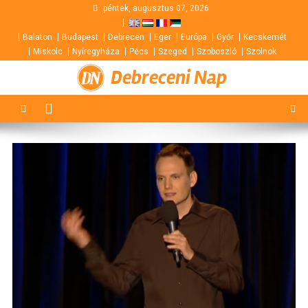
Skip
péntek, augusztus 07, 2026
to
Balaton
Budapest
Debrecen
Eger
Európa
Győr
Kecskemét
content
Miskolc
Nyíregyháza
Pécs
Szeged
Szoboszló
Szolnok
Debreceni Nap