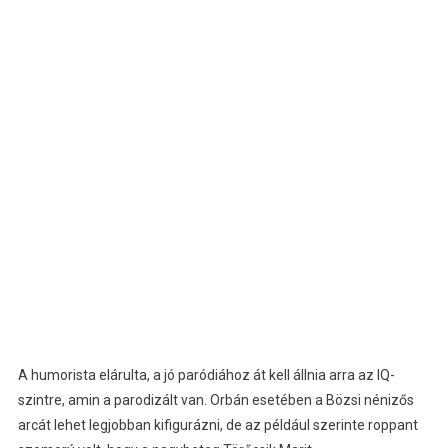
A humorista elárulta, a jó paródiához át kell állnia arra az IQ-
szintre, amin a parodizált van. Orbán esetében a Bözsi nénizős
arcát lehet legjobban kifigurázni, de az például szerinte roppant