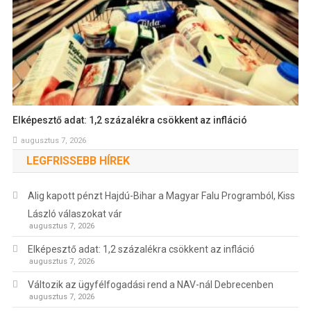
Elképesztő adat: 1,2 százalékra csökkent az infláció
augusztus 7, 2026
LEGFRISSEBB HÍREK
Alig kapott pénzt Hajdú-Bihar a Magyar Falu Programból, Kiss
László válaszokat vár
augusztus 7, 2026
Elképesztő adat: 1,2 százalékra csökkent az infláció
augusztus 7, 2026
Változik az ügyfélfogadási rend a NAV-nál Debrecenben
augusztus 7, 2026