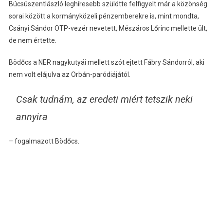
Búcsúszentlászló leghíresebb szülötte felfigyelt már a közönség
sorai között a kormányközeli pénzemberekre is, mint mondta,
Csányi Sándor OTP-vezér nevetett, Mészáros Lőrinc mellette ült,
de nem értette.
Bödőcs a NER nagykutyái mellett szót ejtett Fábry Sándorról, aki
nem volt elájulva az Orbán-paródiájától.
Csak tudnám, az eredeti miért tetszik neki
annyira
– fogalmazott Bödőcs.