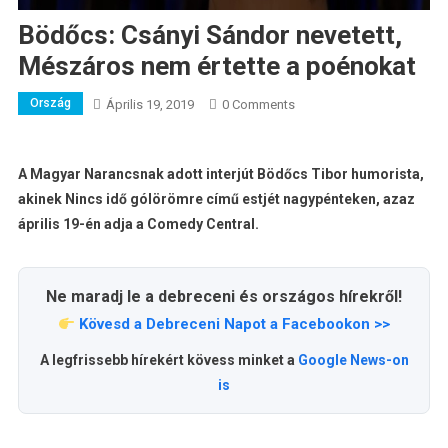
Bödőcs: Csányi Sándor nevetett,
Mészáros nem értette a poénokat
Ország
Április 19, 2019
0 Comments
A Magyar Narancsnak adott interjút Bödőcs Tibor humorista,
akinek Nincs idő gólörömre című estjét nagypénteken, azaz
április 19-én adja a Comedy Central.
Ne maradj le a debreceni és országos hírekről!
Kövesd a Debreceni Napot a Facebookon >>
A legfrissebb hírekért kövess minket a
Google News-on
is